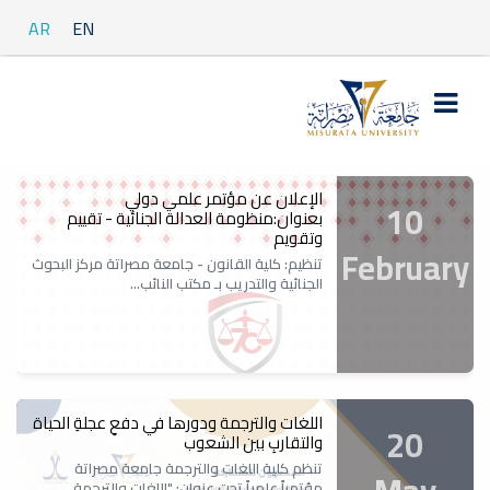
AR
EN
الإعلان عن مؤتمر علمي دولي
10
بعنوان:منظومة العدالة الجنائية - تقييم
وتقويم
February
تنظيم: كلية القانون - جامعة مصراتة مركز البحوث
الجنائية والتدريب بـ مكتب النائب...
اللغات والترجمة ودورها في دفعِ عجلةِ الحياة
20
والتقاربِ بين الشعوب
تنظم كلية اللغات والترجمة جامعة مصراتة
مؤتمراً علمياً تحت عنوان: "اللغات والترجمة...