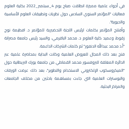
في أجواء علمية مميزة انطلقت صباح يوم 4_سبتمبر_2022 بكلية العلوم
فعاليات "المؤتمر السنوي السادس حول نظريات وتطبيقات العلوم الأساسية
والحيوية".
ختام الدروة تدريبية في مجال تدقيق واعتماد
وأفتتح المؤتمر بكلمات لرئيس اللجنة التحضيرية للمؤتمر د. افطيمة نوح
28
المجلات العلمية المحكمة بقاعة ورش عمل
زقوط، وعميد كلية العلوم د. محمد الباقرمي، والسيد رئيس جامعة مصراتة
كلية الآداب.
November
"أ.د محمد عبدالله الدنفور" ثم كلمات الشركات الداعمة.
ختام الدروة تدريبية في مجال تدقيق واعتماد
المجلات العلمية المحكمة بقاعة ورش عمل...
فتح بعد ذلك المجال للعروض العلمية وكانت البداية بمحاضرة علمية عبر
الدائرة المغلقة للبروفسور محمد القماطي من جامعة يورك البريطانية حول
"الميكروسكوب الإلكتروني الاستخدام والتطوير"، بعد ذلك عرضت الورقات
والبوسترات العلمية التي جاءت بمساهمة باحثين من مختلف الجامعات
والمراكز البحثية.
الملتقى التعريفي للطلاب الجدد بكلية
05
القانون
استقبالا لطلابها بالفصل الدراسي خريف 2022-
November
2023 نظمت إدارة كلية القانون بالجامعة ...