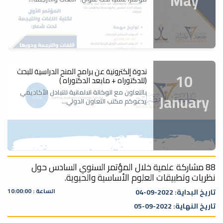
May
ندوة إلكترونية عن برامج المنح الدراسية للبحث
10
(للدكتوراه + مابعد الدكتوراه )
بالتعاون مع الوكالة الالمانية للتبادل الأكاديمي
January
يدعوكم مكتب التعاون الدولي...
88 مشاركة علمية خلال المؤتمر السنوي السادس حول
اختتام ورشة عمل (تعزيز قدرات الأمن
نظريات وتطبيقات العلوم الأساسية والحيوية.
22
الكيميائي في التعليم)
الساعة : 10:00:00
تاريخ البداية: 2022-09-04
استمرت الورشة مدة ثلاثة أيام بواقع (5) ساعات
December
يومياً، بالتعاون مع الجمعية الليبية...
تاريخ النهاية: 2022-09-05