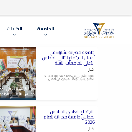
الجامعة
الكليات
جامعة مصراتة تشارك في
2026-08-05
The second meeting of the
أعمال الاجتماع الثاني للمجلس
Supreme Council of Libyan
Universities, الاجتماع الثاني
الأعلى للجامعات الليبية
للمجلس الأعلى للجامعات
الليبية
اخبار
نالوت | شارك رئيس جامعة مصراتة، الأستاذ
الدكتور بشير أبوبكر القنيدي، في أعمال...
الاجتماع العادي السادس
2026-07-29
The sixth regular meeting
لمجلس جامعة مصراتة للعام
of the Misrata University
Council for the year 2026,
2026
الاجتماع العادي السادس
لمجلس جامعة مصراتة للعام
اخبار
2026