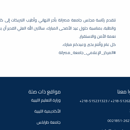
تتقدم رئاسة مجلس جامعة مصراتة بأحر التهاني وأطيب التبريكات إلى 
والطلبة، بمناسبة حلول عيد الأضحى المبارك، سائلين الله العلي القدير أن ي
نعمة الأمن والاستقرار.
كل عام وأنتم بخير، وعيدكم مبارك.
#المركز_الإعلامي_جامعة_مصراتة
 معنا
مواقع ذات صلة
وزارة التعليم الليبية
+218-515231323 / +218-5126
الأكاديمية الليبية
0021851-262
جامعة طرابلس