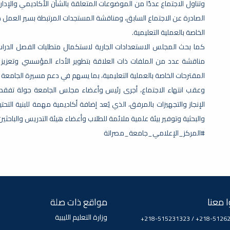
وتناول الاجتماع عددًا من الموضوعات المتعلقة بالشأن الأكاديمي والإدار
الصادرة عن الاجتماع السابق، ومناقشة المستجدات المرتبطة بسير العمل د
الخاصة بالعملية التعليمية.
كما بحث المجلس الاستعدادات الجارية لاستكمال متطلبات الفصل الدراسي 
مناقشة عدد من الملفات ذات العلاقة بتطوير الأداء المؤسسي وتعزيز 
المقترحات الخاصة بالعملية التعليمية، بما يسهم في دعم مسيرة الجامعة و
وعقب انتهاء الاجتماع، أجرى رئيس وأعضاء مجلس الجامعة جولة تفقدية
الإنجاز والتجهيزات بالمرفق، الذي يُعد إضافة أكاديمية مهمة للبنية الت
والبحثية وتوفير بيئة علمية ملائمة للطلاب وأعضاء هيئة التدريس والباحثين
#المركز_الإعلامي_جامعة_مصراتة
 معنا
مواقع ذات صلة
وزارة التعليم الليبية
+218-515231323 / +218-5126