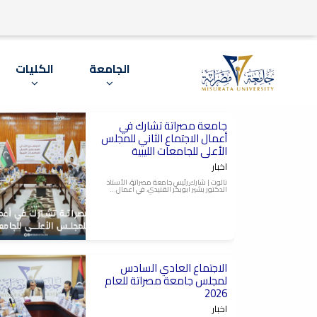
الجامعة
الكليات
جامعة مصراتة تشارك في
2026-08-05
The second meeting of the
أعمال الاجتماع الثاني للمجلس
Supreme Council of Libyan
Universities, الاجتماع الثاني
الأعلى للجامعات الليبية
للمجلس الأعلى للجامعات
الليبية
اخبار
نالوت | شارك رئيس جامعة مصراتة، الأستاذ
الدكتور بشير أبوبكر القنيدي، في أعمال...
الاجتماع العادي السادس
2026-07-29
The sixth regular meeting
لمجلس جامعة مصراتة للعام
of the Misrata University
Council for the year 2026,
2026
الاجتماع العادي السادس
لمجلس جامعة مصراتة للعام
اخبار
2026