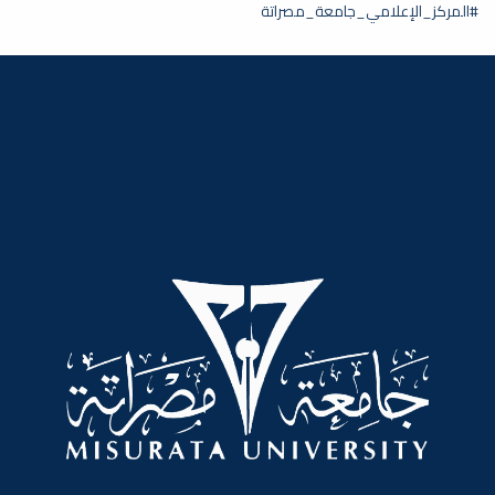
#المركز_الإعلامي_جامعة_مصراتة