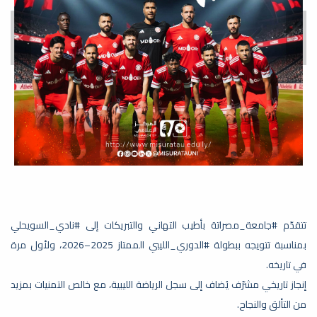
»
«
تتقدّم #جامعة_مصراتة بأطيب التهاني والتبريكات إلى #نادي_السويحلي
بمناسبة تتويجه ببطولة #الدوري_الليبي الممتاز 2025–2026، ولأول مرة
في تاريخه.
إنجاز تاريخي مشرّف يُضاف إلى سجل الرياضة الليبية، مع خالص التمنيات بمزيد
من التألق والنجاح.