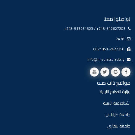
تواصلوا معنا
+218-515231323 / +218-512627203
2478
0021851-2627350
info@misuratau.edu.ly
مواقع ذات صلة
وزارة التعليم الليبية
الأكاديمية الليبية
جامعة طرابلس
جامعة بنغازي